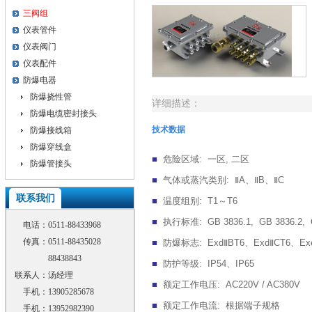
三阀组
仪表管件
仪表阀门
仪表配件
防爆电器
防爆挠性管
详细描述：
防爆电缆密封接头
技术数据
防爆接线箱
防爆穿线盒
■
危险区域
:
一区
,
二区
防爆管接头
■
气体或蒸汽类别
:
Ⅱ
A
、
Ⅱ
B
、
Ⅱ
C
联系我们
■
温度组别
:
T1
～
T6
■
执行标准
:
GB 3836.1,
GB 3836.2,
电话：
0511-88433968
传真：
0511-88435028
■
防爆标志
:
Exd
Ⅱ
BT6
、
Exd
Ⅱ
CT6
、
Ex
88438843
■
防护等级
:
IP54
、
IP65
联系人：
汤经理
■
额定工作电压
:
AC220V / AC380V
手机：
13905285678
■
额定工作电流
:
根据端子规格
手机：
13952982390